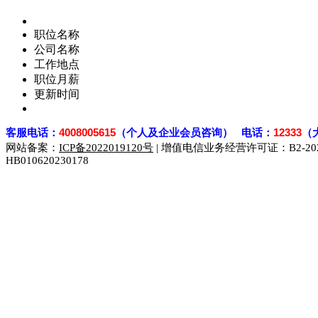
职位名称
公司名称
工作地点
职位月薪
更新时间
客
服电话：
4008005615
（个人及企业会员咨询） 电话：
12333
（
网站备案：
ICP备2022019120号
| 增值电信业务经营许可证：B2-2023
HB010620230178
929人才网
929招聘网
南方人才网
919人才网
939人才网
联合人才网
联合招聘网
888人才网
163人才网
163招聘网
同城招聘网
毕业生求职网
域名抢注网
招聘人才网
中国直聘网
直聘招聘网
人才网
武汉人才网
520人才网
28人才网