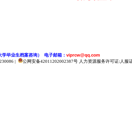
大学毕业生档案
咨
询） 电子邮箱：
viprcw@qq.com
0086 |
公网安备42011202002387号
人力资源服务许可证:人服证字[2
520人才
929人才
应届生人才网
中国人才网
985人才网
211人才网
1001人才网
1688人才网
中国人才招聘网
中国招聘网
boss招聘网
直聘人才网
最新招聘信息
最新求职简历
597招聘网
百网人才