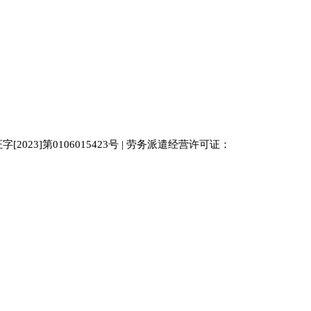
023]第0106015423号 | 劳务派遣经营许可证：
中国人才
人才网
南京人才网
929人才网站
招聘网
人力资源
百事通同城网
人才招聘网
52人才网
最新招聘
今日信息网
bossrcw
江苏人才网
人才网站大全
招聘网
购买友情链接