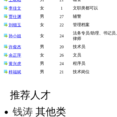
女
文职类都可以
李佳文
1
男
辅警
贾仕渊
27
女
管理档案
刘细玉
22
法务专员/助理、书记员
女
孙小姐
24
律师
男
技术员
许俊杰
20
女
文员
余正萍
26
男
程序员
黄兴虎
24
男
技术岗位
梓福斌
21
推荐人才
钱涛
其他类