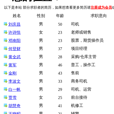
以下是本站 部分求职者的简历，如果想查看更多简历请
注册成为会员
姓名
性别
年龄
求职意向
男
司机
刘庆昌
50
女
老师或销售
许诗悦
23
男
股票，期货操作员
邓南阳
23
男
项目经理
何登财
37
男
采购/仓库主管
黄全武
28
男
普工，操作工
黄军
46
男
售前
金刚
43
男
商务司机
李波文
33
男
司机、运营
白一帆
29
女
前台接待
贾雪
25
男
机修工
胡慧奇
41
男
辅警
王晓昭
21