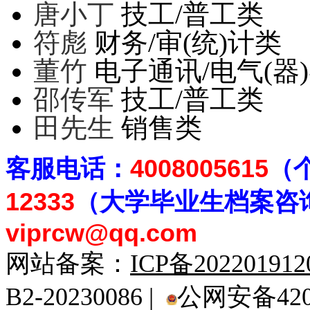
唐小丁
技工/普工类
符彪
财务/审(统)计类
董竹
电子通讯/电气(器
邵传军
技工/普工类
田先生
销售类
客
服电话：
4008005615
（
12333
（大学毕业生档案
咨
viprcw@qq.com
网站备案：
ICP备20220191
B2-20230086 |
公网安备4201